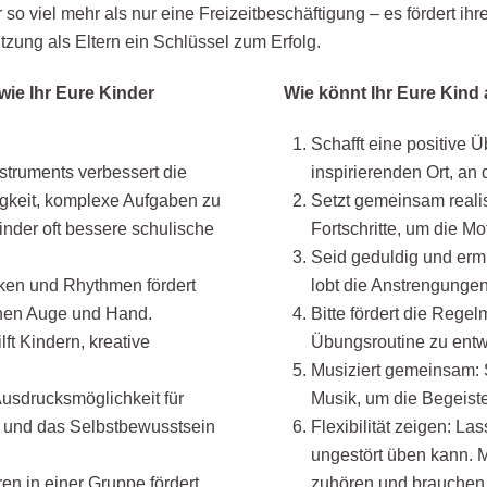
 so viel mehr als nur eine Freizeitbeschäftigung – es fördert ih
tützung als Eltern ein Schlüssel zum Erfolg.
 wie Ihr Eure Kinder
Wie könnt Ihr Eure Kind
Schafft eine positive 
struments verbessert die
inspirierenden Ort, an
igkeit, komplexe Aufgaben zu
Setzt gemeinsam realis
inder oft bessere schulische
Fortschritte, um die Mo
Seid geduldig und ermu
iken und Rhythmen fördert
lobt die Anstrengungen
chen Auge und Hand.
Bitte fördert die Regel
lft Kindern, kreative
Übungsroutine zu entwi
Musiziert gemeinsam: S
Ausdrucksmöglichkeit für
Musik, um die Begeiste
 und das Selbstbewusstsein
Flexibilität zeigen: L
ungestört üben kann. 
 in einer Gruppe fördert
zuhören und brauchen 