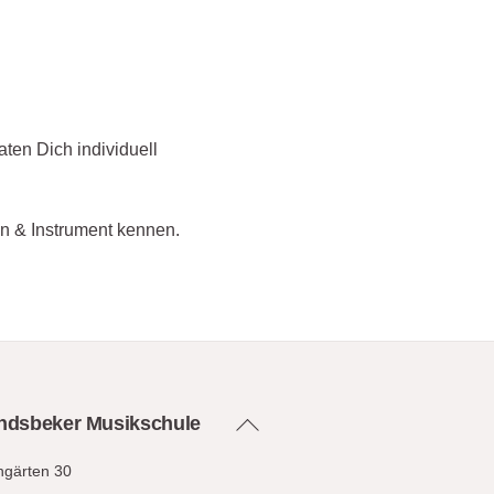
ten Dich individuell
in & Instrument kennen.
Back
dsbeker Musikschule
To
gärten 30
Top