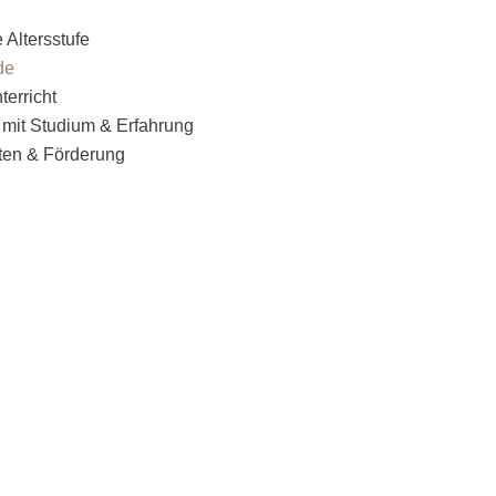
e Altersstufe
de
erricht
e mit Studium & Erfahrung
ten & Förderung