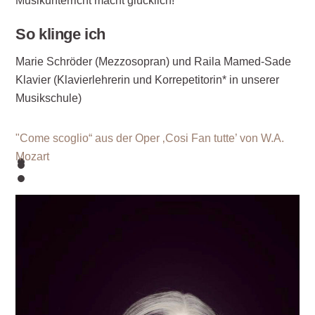
Musikunterricht macht glücklich!
So klinge ich
Marie Schröder (Mezzosopran) und Raila Mamed-Sade
Klavier (Klavierlehrerin und Korrepetitorin* in unserer
Musikschule)
"Come scoglio“ aus der Oper ‚Cosi Fan tutte’ von W.A.
Mozart