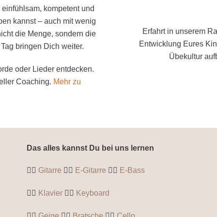
h einfühlsam, kompetent und
 üben kannst – auch mit wenig
Erfahrt in unserem Ra
icht die Menge, sondern die
Entwicklung Eures Kind
ag bringen Dich weiter.
Übekultur au
rde oder Lieder entdecken.
neller Coaching.
Mehr zu
Das alles kannst Du bei uns lernen
👉🏼
Gitarre
👉🏼
E-Gitarre
👉🏼
E-Bass
👉🏼
Klavier
👉🏼
Keyboard
👉🏼
Geige
👉🏼
Bratsche
👉🏼
Cello