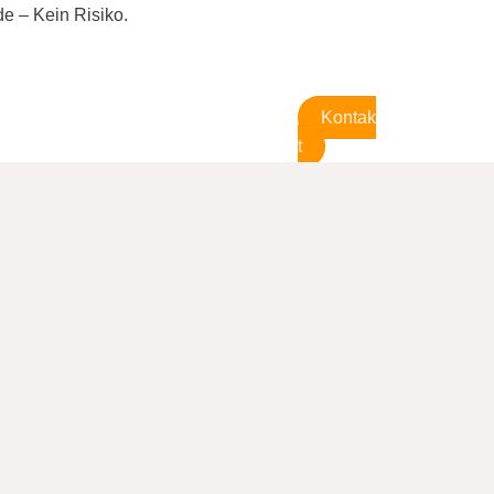
e – Kein Risiko.
Kontak
t