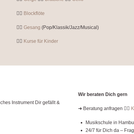
👉🏼
Blockflöte
👉🏼
Gesang
(Pop/Klassik/Jazz/Musical)
👉🏼
Kurse für Kinder
Wir beraten Dich gern
hes Instrument Dir gefällt &
➜ Beratung anfragen 👉🏼
K
Musikschule in Hamb
24/7 für Dich da – Fra